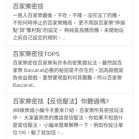
百家樂密技
一進入百家樂廳後，不吃，不睡，沒完沒了的賭，
不知何時停止的百家樂賭局， 更不用說百家樂“停損
點“與“獲利點“的設定。 粹純是為賭而賭，未開始玩
之前自己設定的規則，...
百家樂密技TOP5
百家樂密技百家樂有許多的密集跟玩法，雖然說百
家樂 Baccarat必勝的秘招是不存在的，因為遊戲是
負收益遊戲，要想實現盈利何其艱難，所以百家樂
Baccarat...
百家樂密技【反倍壓法】你聽過嗎?
i88娛樂城小編今天要來介紹，百家樂所有密技玩法
中， 大家最熟悉的應該是倍壓法，你如果不知道什
麼是倍壓法， 小編來簡單解釋一下，例如你投注單
位100，輸了就加倍，...