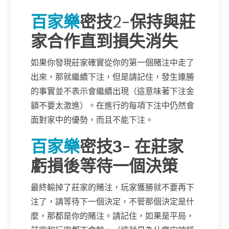
百家樂
密技
2-
保持與莊
家合作直到損失消失
如果你發現莊家確實從你的第一個賭注中走了
出來，那就繼續下注，但是請記住，發生連勝
的事實並不表示會繼續出現（這意味著下注金
額不要太激進）。在進行的每項下注中仍然會
面對家中的優勢，而且不能下注。
百家樂
密技
3- 在莊家
虧損後等待一個決策
最終輸掉了莊家的賭注，玩家獲勝就不要再下
注了，請等待下一個決定，不管那個決定是什
麼，那都是你的賭注。請記住，如果是平局，