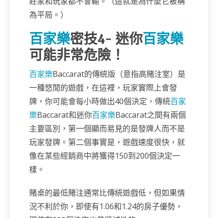
莊家和玩家都不會輸。（這就是為什麼它被稱
為平局。）
百家樂
密技
4- 迷你
百家樂
可能非常危險！
百家樂
Baccarat的傳統版（意指高賭注室）是
一種悠閒的遊戲，在這裡，玩家實際上會發
牌，你可能會每小時做出40個決定，傳統
百家
樂
Baccarat和迷你
百家樂
Baccarat之間有兩個
主要區別，第一個顯而易見的是發牌人而不是
玩家發牌。第二個事實是，遊戲速度很快，就
像在某些經銷商中將獲得150到200個決定一
樣。
賭桌的最低賭注通常比傳統遊戲低，但如果情
況不利於你，即使有1.06和1.24的房子優勢，