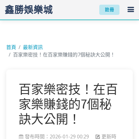
鑫勝娛樂城
註冊
首頁
最新資訊
百家樂密技！在百家樂賺錢的7個秘訣大公開！
百家樂密技！在百
家樂賺錢的7個秘
訣大公開！
發布時間：2026-01-29 00:29
更新時