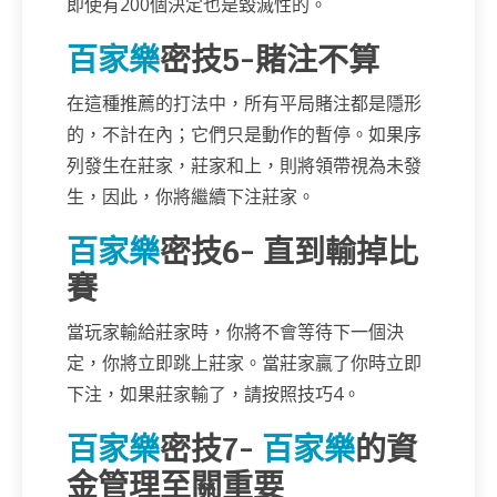
即使有200個決定也是毀滅性的。
百家樂
密技
5-賭注不算
在這種推薦的打法中，所有平局賭注都是隱形
的，不計在內；它們只是動作的暫停。如果序
列發生在莊家，莊家和上，則將領帶視為未發
生，因此，你將繼續下注莊家。
百家樂
密技
6- 直到輸掉比
賽
當玩家輸給莊家時，你將不會等待下一個決
定，你將立即跳上莊家。當莊家贏了你時立即
下注，如果莊家輸了，請按照技巧4。
百家樂
密技
7-
百家樂
的資
金管理至關重要