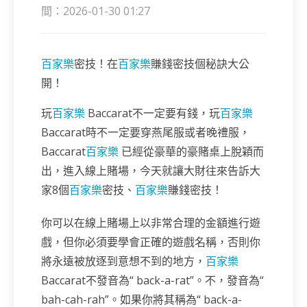
間：2026-01-30 01:27
百家樂
密技！在
百家樂
賺錢密技個秘訣大公
開！
玩
百家樂
Baccarat不一定要有錢，玩
百家樂
Baccarat時不一定要穿燕尾服或者晚禮服，
Baccarat
百家樂
已經從豪華的豪賭桌上脫穎而
出，進入線上賭場，今天就讓大財往來告訴大
家8個
百家樂
密技、
百家樂
賺錢密技！
你可以在線上賭場上以非常合理的金額進行遊
戲，但你必須要學會正確的遊戲名稱，否則你
將永遠被放逐到意想不到的地方，
百家樂
Baccarat不發音為“ back-a-rat”。不，發音為“
bah-cah-rah”。如果你將其稱為“ back-a-