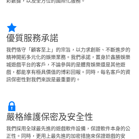
彩數據，以及全方位的國際化服務。
優質服務承諾
我們恪守「顧客至上」的宗旨，以力求創新、不斷進步的
精神開拓多元化的娛樂業務。我們承諾，置身於鑫勝娛樂
城遊戲平台的客戶，不論參與的是體育娛樂還是其他遊
戲，都能享有極具價值的博彩回報。同時，每名客戶的資
訊保密性對我們來說是最重要的。
嚴格維護保密及安全性
我們採用全球最先進的遊戲軟件設備，保證軟件本身的公
正性。同時，更用上最先進的加密措施來保證遊戲的安