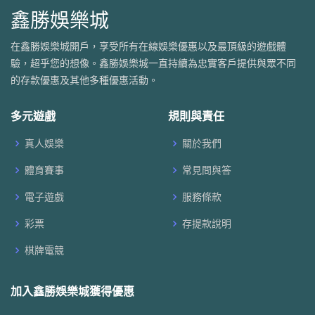
鑫勝娛樂城
在鑫勝娛樂城開戶，享受所有在線娛樂優惠以及最頂級的遊戲體
驗，超乎您的想像。鑫勝娛樂城一直持續為忠實客戶提供與眾不同
的存款優惠及其他多種優惠活動。
多元遊戲
規則與責任
真人娛樂
關於我們
體育賽事
常見問與答
電子遊戲
服務條款
彩票
存提款說明
棋牌電競
加入鑫勝娛樂城獲得優惠