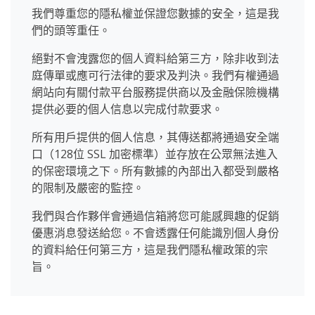
我們尊重您的隱私權並保證您數據的安全，這是我
們的頭等重任。
絕對不會洩露您的個人資料給第三方，除非收到法
庭傳單或應可行法律的要求及判決。我們有權通過
網站向有關付款平台服務提供商以及金融保險機構
提供必要的個人信息以完成付款要求。
所有用戶提供的個人信息，其傳送都將通過安全端
口（128位 SSL 加密標準）並存放在公眾無法進入
的保密環境之下。所有數據的內部出入都受到嚴格
的限制及嚴密的監控。
我們與合作夥伴會通過信箱將您可能感興趣的促銷
優惠消息發送給您。不會透露任何能識別個人身份
的資料給任何第三方，這是我們隱私權政策的宗
旨。