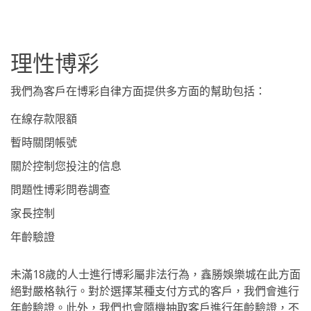
理性博彩
我們為客戶在博彩自律方面提供多方面的幫助包括：
在線存款限額
暫時關閉帳號
關於控制您投注的信息
問題性博彩問卷調查
家長控制
年齡驗證
未滿18歲的人士進行博彩屬非法行為，鑫勝娛樂城在此方面
絕對嚴格執行。對於選擇某種支付方式的客戶，我們會進行
年齡驗證。此外，我們也會隨機抽取客戶進行年齡驗證，不