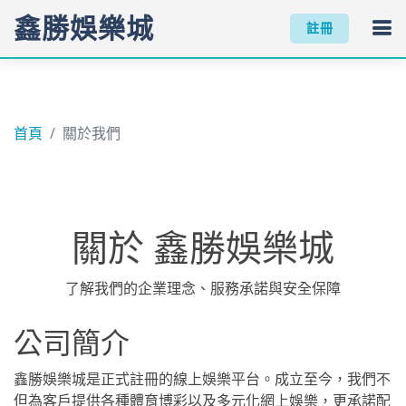
鑫勝娛樂城
註冊
首頁
關於我們
關於 鑫勝娛樂城
了解我們的企業理念、服務承諾與安全保障
公司簡介
鑫勝娛樂城是正式註冊的線上娛樂平台。成立至今，我們不
但為客戶提供各種體育博彩以及多元化網上娛樂，更承諾配